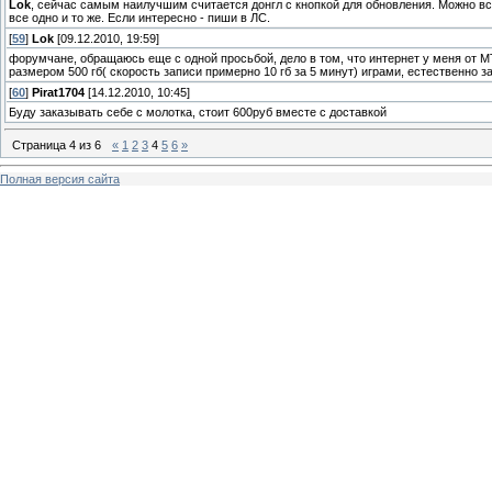
Lok
, сейчас самым наилучшим считается донгл с кнопкой для обновления. Можно вс
все одно и то же. Если интересно - пиши в ЛС.
[
59
]
Lok
[09.12.2010, 19:59]
форумчане, обращаюсь еще с одной просьбой, дело в том, что интернет у меня от МТ
размером 500 гб( скорость записи примерно 10 гб за 5 минут) играми, естественно з
[
60
]
Pirat1704
[14.12.2010, 10:45]
Буду заказывать себе с молотка, стоит 600руб вместе с доставкой
Страница
4
из
6
«
1
2
3
4
5
6
»
Полная версия сайта