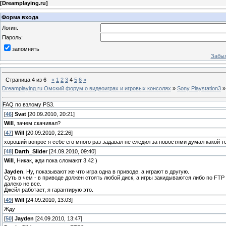
[
Dreamplaying.ru
]
Форма входа
Логин:
Пароль:
запомнить
Забыл
Страница
4
из
6
«
1
2
3
4
5
6
»
Dreamplaying.ru Омский форум о видеоиграх и игровых консолях
»
Sony Playstation3
»
FAQ по взлому PS3.
[
46
]
Svat
[20.09.2010, 20:21]
Will
, зачем скачивал?
[
47
]
Will
[20.09.2010, 22:26]
хороший вопрос я себе его много раз задавал не следил за новостями думал какой то
[
48
]
Darth_Slider
[24.09.2010, 09:40]
Will
, Никак, жди пока сломают 3.42 )
Jayden
, Ну, показывают же что игра одна в приводе, а играют в другую.
Суть в чем - в приводе должен стоять любой диск, а игры закидываются либо по FT
далеко не все.
Джейл работает, я гарантирую это.
[
49
]
Will
[24.09.2010, 13:03]
Жду
[
50
]
Jayden
[24.09.2010, 13:47]