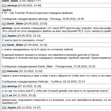
Darth_Slider
, а что такое FTP?
[
51
]
aleshqa
[24.09.2010, 14:49]
Jayden
FTP - File Transfer Protocol (протокол передачи файлов)
Сообщение отредактировал
aleshqa
-
Пятница, 24.09.2010, 14:49
[
52
]
Darth_Slider
[24.09.2010, 15:03]
aleshqa
, если человек спрашивает что такое ФТП врятли ему поможет твоя расшифр
Это способ по сети закидывать файлы на винт внутренний ПС3. Суть такова по край
[
53
]
Jayden
[24.09.2010, 15:13]
С инета просто скачивать чтоль?
[
54
]
Darth_Slider
[27.09.2010, 14:13]
c компа закидываешь на пс3 сразу по сетевому кабелю
В данный момент решается вопрос поставки\изготовления донглов в Омске.
Планирую в течение месяца порадовать желающих пробной партией. Ориентировочная
Сообщение отредактировал
Darth_Slider
-
Понедельник, 27.09.2010, 14:33
[
55
]
Heltseltz
[02.10.2010, 21:50]
парни у меня вопросец к вам к кому я могу обратится чтобы мне эту плату и постави
Сообщение отредактировал
Heltseltz
-
Суббота, 02.10.2010, 22:14
[
56
]
aleshqa
[07.10.2010, 21:26]
а ты где эту плату взял? у тебя уже готовый девайс или просто не прошитая плата?
[
57
]
Lok
[04.12.2010, 20:15]
форумчане, подскажите пожалуйсто со взломом, хочу вот приобретси флешку эту вол
приобрести?
[
58
]
Jayden
[05.12.2010, 14:37]