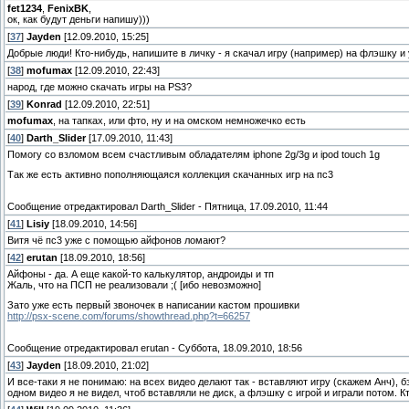
fet1234
,
FenixBK
,
ок, как будут деньги напишу)))
[
37
]
Jayden
[12.09.2010, 15:25]
Добрые люди! Кто-нибудь, напишите в личку - я скачал игру (например) на флэшку и
[
38
]
mofumax
[12.09.2010, 22:43]
народ, где можно скачать игры на PS3?
[
39
]
Konrad
[12.09.2010, 22:51]
mofumax
, на тапках, или фто, ну и на омском немножечко есть
[
40
]
Darth_Slider
[17.09.2010, 11:43]
Помогу со взломом всем счастливым обладателям iphone 2g/3g и ipod touch 1g
Так же есть активно пополняющаяся коллекция скачанных игр на пс3
Сообщение отредактировал
Darth_Slider
-
Пятница, 17.09.2010, 11:44
[
41
]
Lisiy
[18.09.2010, 14:56]
Витя чё пс3 уже с помощью айфонов ломают?
[
42
]
erutan
[18.09.2010, 18:56]
Айфоны - да. А еще какой-то калькулятор, андроиды и тп
Жаль, что на ПСП не реализовали ;( [ибо невозможно]
Зато уже есть первый звоночек в написании кастом прошивки
http://psx-scene.com/forums/showthread.php?t=66257
Сообщение отредактировал
erutan
-
Суббота, 18.09.2010, 18:56
[
43
]
Jayden
[18.09.2010, 21:02]
И все-таки я не понимаю: на всех видео делают так - вставляют игру (скажем Анч), б
одном видео я не видел, чтоб вставляли не диск, а флэшку с игрой и играли потом. К