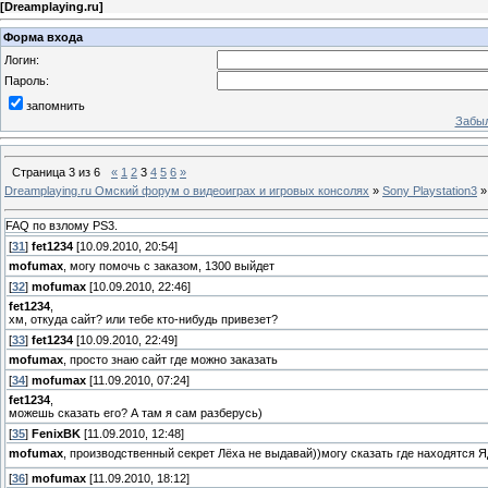
[
Dreamplaying.ru
]
Форма входа
Логин:
Пароль:
запомнить
Забыл
Страница
3
из
6
«
1
2
3
4
5
6
»
Dreamplaying.ru Омский форум о видеоиграх и игровых консолях
»
Sony Playstation3
»
FAQ по взлому PS3.
[
31
]
fet1234
[10.09.2010, 20:54]
mofumax
, могу помочь с заказом, 1300 выйдет
[
32
]
mofumax
[10.09.2010, 22:46]
fet1234
,
хм, откуда сайт? или тебе кто-нибудь привезет?
[
33
]
fet1234
[10.09.2010, 22:49]
mofumax
, просто знаю сайт где можно заказать
[
34
]
mofumax
[11.09.2010, 07:24]
fet1234
,
можешь сказать его? А там я сам разберусь)
[
35
]
FenixBK
[11.09.2010, 12:48]
mofumax
, производственный секрет Лёха не выдавай))могу сказать где находятся 
[
36
]
mofumax
[11.09.2010, 18:12]