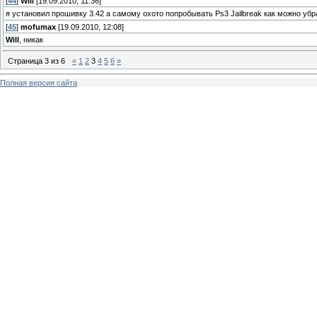
[
44
]
Will
[19.09.2010, 11:36]
я установил прошивку 3.42 а самому охото попробывать Ps3 Jailbreak как можно убр
[
45
]
mofumax
[19.09.2010, 12:08]
Will
, никак
Страница
3
из
6
«
1
2
3
4
5
6
»
Полная версия сайта