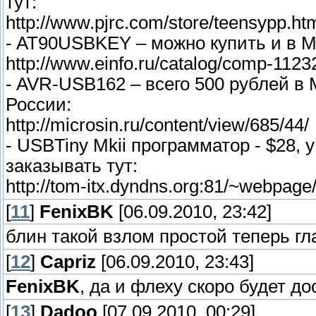
тут:
http://www.pjrc.com/store/teensypp.ht
- AT90USBKEY – можно купить и в Мо
http://www.einfo.ru/catalog/comp-1123
- AVR-USB162 – всего 500 рублей в 
России:
http://microsin.ru/content/view/685/44/
- USBTiny Mkii программатор - $28, 
заказывать тут:
http://tom-itx.dyndns.org:81/~webpag
[
11
]
FenixBK
[06.09.2010, 23:42]
блин такой взлом простой теперь гла
[
12
]
Capriz
[06.09.2010, 23:43]
FenixBK
, да и флеху скоро будет дос
[
13
]
Dadoo
[07.09.2010, 00:29]