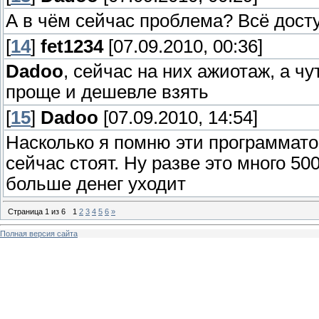
А в чём сейчас проблема? Всё дост
[
14
]
fet1234
[07.09.2010, 00:36]
Dadoo
, сейчас на них ажиотаж, а ч
проще и дешевле взять
[
15
]
Dadoo
[07.09.2010, 14:54]
Насколько я помню эти программато
сейчас стоят. Ну разве это много 50
больше денег уходит
Страница
1
из
6
1
2
3
4
5
6
»
Полная версия сайта