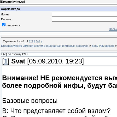
[
Dreamplaying.ru
]
Форма входа
Логин:
Пароль:
запомнить
Забыл
Страница
1
из
6
1
2
3
4
5
6
»
Dreamplaying.ru Омский форум о видеоиграх и игровых консолях
»
Sony Playstation3
»
FAQ по взлому PS3.
[
1
]
Svat
[05.09.2010, 19:23]
Внимание! НЕ рекомендуется вых
более подробной инфы, будут ба
Базовые вопросы
В: Что представляет собой взлом?