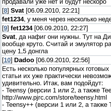
продавали уже нет и будут нескоро
[
8
]
Svat
[06.09.2010, 22:21]
fet1234
, у меня через несколько нед
[
9
]
fet1234
[06.09.2010, 22:27]
Svat
, да нафиг они нужны. Тут на Д
вообще круто. Считай и эмулятор ра
цену 1,5 донгла
[
10
]
Dadoo
[06.09.2010, 22:56]
Есть несколько популярных готовых
статьи их уже практически невозможн
удивительно. Итак, вам подойдут:
- Teensy (версии 1 или 2, а также Tee
http://www.pjrc.com/store/teensy.html
- Teensy++ (версии 1 или 2, а также 